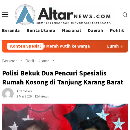
Loncat
ke
Menu
konten
Mobile
Beranda
Berita Utama
Nasional
Daerah
Politik
 Merah Putih ke Warga
Konten Spesial
Lurah Tanjung Agung Raya Sampai
Beranda
Berita Utama
Polisi Bekuk Dua Pencuri Spesialis
Rumah Kosong di Tanjung Karang Barat
Altarnews
2 Mei 2026
124 views