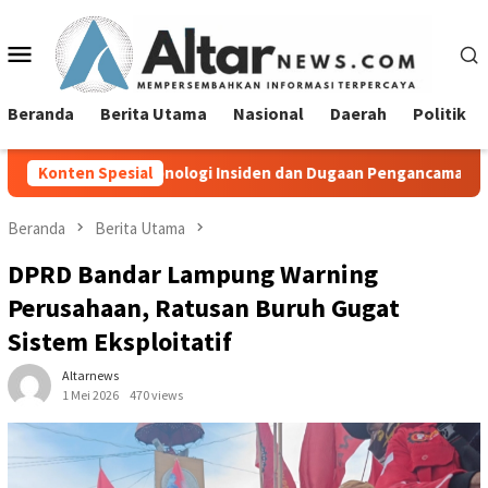
Loncat
ke
Menu
konten
Mobile
Beranda
Berita Utama
Nasional
Daerah
Politik
nologi Insiden dan Dugaan Pengancaman Antarwarga
Konten Spesial
Didu
Beranda
Berita Utama
DPRD Bandar Lampung Warning
Perusahaan, Ratusan Buruh Gugat
Sistem Eksploitatif
Altarnews
1 Mei 2026
470 views