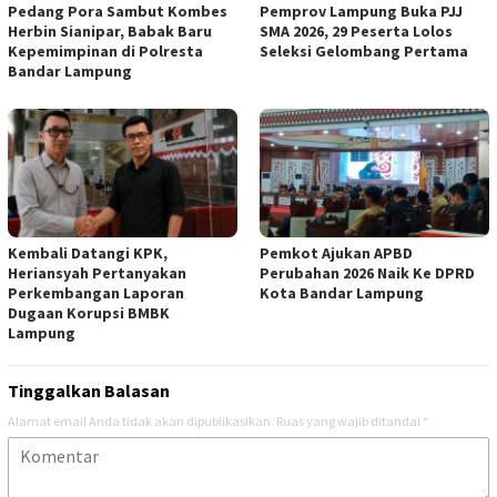
Pedang Pora Sambut Kombes
Pemprov Lampung Buka PJJ
Herbin Sianipar, Babak Baru
SMA 2026, 29 Peserta Lolos
Kepemimpinan di Polresta
Seleksi Gelombang Pertama
Bandar Lampung
Kembali Datangi KPK,
Pemkot Ajukan APBD
Heriansyah Pertanyakan
Perubahan 2026 Naik Ke DPRD
Perkembangan Laporan
Kota Bandar Lampung
Dugaan Korupsi BMBK
Lampung
Tinggalkan Balasan
Alamat email Anda tidak akan dipublikasikan.
Ruas yang wajib ditandai
*