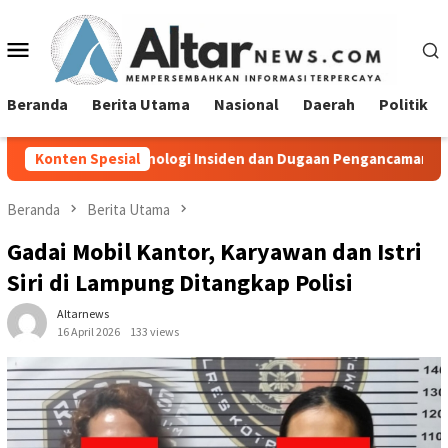
Loncat
ke
Menu
konten
Mobile
Beranda
Berita Utama
Nasional
Daerah
Politik
onologi Insiden dan Dugaan Pengancaman Antarwarga
Konten Spesial
Didu
Beranda
Berita Utama
Gadai Mobil Kantor, Karyawan dan Istri
Siri di Lampung Ditangkap Polisi
Altarnews
16 April 2026
133 views