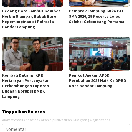
Pedang Pora Sambut Kombes
Pemprov Lampung Buka PJJ
Herbin Sianipar, Babak Baru
SMA 2026, 29 Peserta Lolos
Kepemimpinan di Polresta
Seleksi Gelombang Pertama
Bandar Lampung
Kembali Datangi KPK,
Pemkot Ajukan APBD
Heriansyah Pertanyakan
Perubahan 2026 Naik Ke DPRD
Perkembangan Laporan
Kota Bandar Lampung
Dugaan Korupsi BMBK
Lampung
Tinggalkan Balasan
Alamat email Anda tidak akan dipublikasikan.
Ruas yang wajib ditandai
*