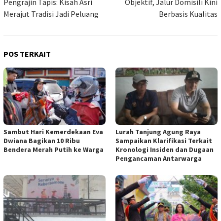
Pengrajin Tapis: Kisah Asri
Objektif, Jalur Domisili Kini
Merajut Tradisi Jadi Peluang
Berbasis Kualitas
POS TERKAIT
Sambut Hari Kemerdekaan Eva
Lurah Tanjung Agung Raya
Dwiana Bagikan 10 Ribu
Sampaikan Klarifikasi Terkait
Bendera Merah Putih ke Warga
Kronologi Insiden dan Dugaan
Pengancaman Antarwarga