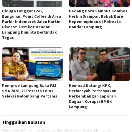
Diduga Langgar GSB,
Pedang Pora Sambut Kombes
Bangunan Point Coffee di Area
Herbin Sianipar, Babak Baru
Parkir Indomaret Jalan Kartini
Kepemimpinan di Polresta
Disorot, Pemkot Bandar
Bandar Lampung
Lampung Diminta Bertindak
Tegas
Pemprov Lampung Buka PJJ
Kembali Datangi KPK,
SMA 2026, 29 Peserta Lolos
Heriansyah Pertanyakan
Seleksi Gelombang Pertama
Perkembangan Laporan
Dugaan Korupsi BMBK
Lampung
Tinggalkan Balasan
Alamat email Anda tidak akan dipublikasikan.
Ruas yang wajib ditandai
*