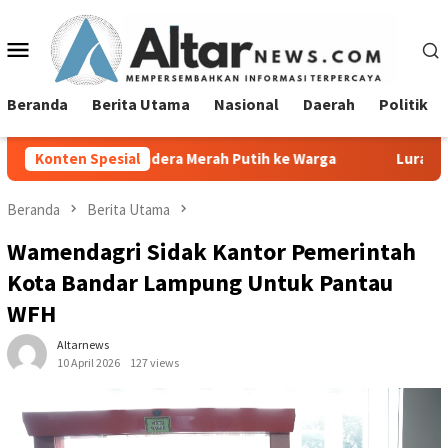
Loncat
ke
Menu
konten
Mobile
Beranda
Berita Utama
Nasional
Daerah
Politik
dera Merah Putih ke Warga
Konten Spesial
Lurah Tanjung Agung Raya Sa
Beranda
Berita Utama
Wamendagri Sidak Kantor Pemerintah
Kota Bandar Lampung Untuk Pantau
WFH
Altarnews
10 April 2026
127 views