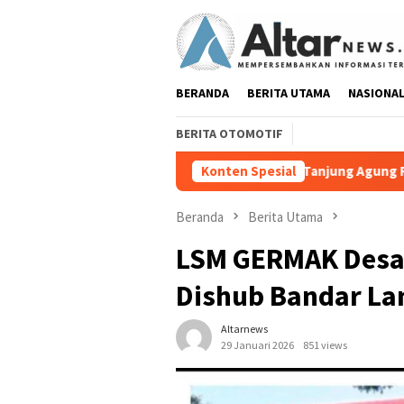
Loncat
ke
konten
BERANDA
BERITA UTAMA
NASIONA
BERITA OTOMOTIF
Lurah Tanjung Agung Raya Sampaikan Klarifikasi Te
Konten Spesial
Beranda
Berita Utama
LSM GERMAK Desak
Dishub Bandar La
Altarnews
29 Januari 2026
851 views