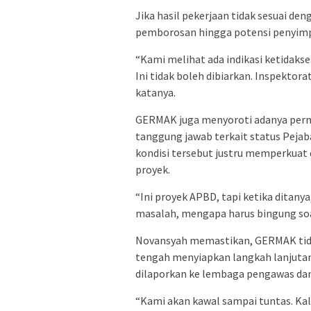
Jika hasil pekerjaan tidak sesuai de
pemborosan hingga potensi penyim
“Kami melihat ada indikasi ketidakses
Ini tidak boleh dibiarkan. Inspektor
katanya.
GERMAK juga menyoroti adanya pern
tanggung jawab terkait status Peja
kondisi tersebut justru memperkuat
proyek.
“Ini proyek APBD, tapi ketika ditany
masalah, mengapa harus bingung soa
Novansyah memastikan, GERMAK tidak 
tengah menyiapkan langkah lanjuta
dilaporkan ke lembaga pengawas da
“Kami akan kawal sampai tuntas. Kal