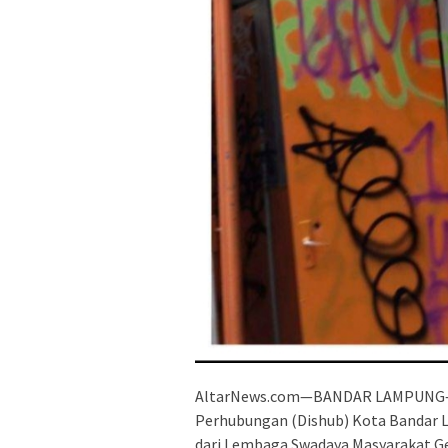
AltarNews.com—BANDAR LAMPUNG—Pol
Perhubungan (Dishub) Kota Bandar La
dari Lembaga Swadaya Masyarakat Ge