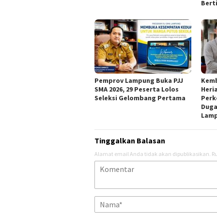
Bert
Pemprov Lampung Buka PJJ
Kemb
SMA 2026, 29 Peserta Lolos
Heri
Seleksi Gelombang Pertama
Perk
Duga
Lam
Tinggalkan Balasan
Alamat email Anda tidak akan dipublikasikan.
Ru