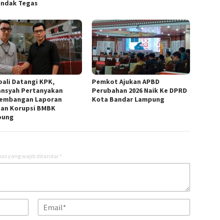
indak Tegas
ali Datangi KPK,
Pemkot Ajukan APBD
ansyah Pertanyakan
Perubahan 2026 Naik Ke DPRD
embangan Laporan
Kota Bandar Lampung
an Korupsi BMBK
pung
as yang wajib ditandai
*