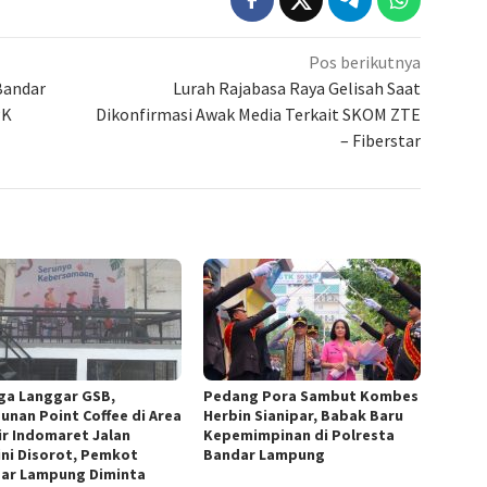
Pos berikutnya
Bandar
Lurah Rajabasa Raya Gelisah Saat
PK
Dikonfirmasi Awak Media Terkait SKOM ZTE
– Fiberstar
ga Langgar GSB,
Pedang Pora Sambut Kombes
unan Point Coffee di Area
Herbin Sianipar, Babak Baru
ir Indomaret Jalan
Kepemimpinan di Polresta
ini Disorot, Pemkot
Bandar Lampung
ar Lampung Diminta