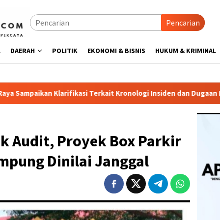
Pencarian
L
DAERAH
POLITIK
EKONOMI & BISNIS
HUKUM & KRIMINAL
rkait Kronologi Insiden dan Dugaan Pengancaman Antarwarga
 Audit, Proyek Box Parkir
mpung Dinilai Janggal