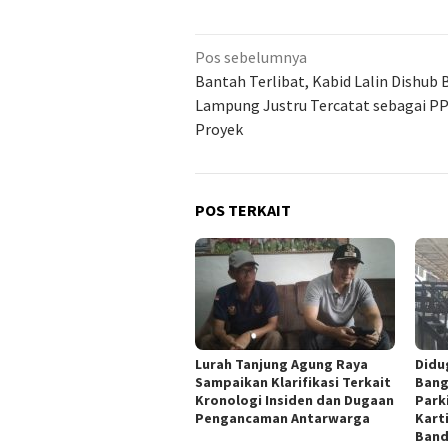
Navigasi
Pos sebelumnya
pos
Bantah Terlibat, Kabid Lalin Dishub 
Lampung Justru Tercatat sebagai P
Proyek
POS TERKAIT
Lurah Tanjung Agung Raya
Didu
Sampaikan Klarifikasi Terkait
Bang
Kronologi Insiden dan Dugaan
Park
Pengancaman Antarwarga
Kart
Band