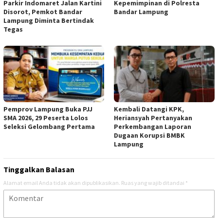
Parkir Indomaret Jalan Kartini
Kepemimpinan di Polresta
Disorot, Pemkot Bandar
Bandar Lampung
Lampung Diminta Bertindak
Tegas
Pemprov Lampung Buka PJJ
Kembali Datangi KPK,
SMA 2026, 29 Peserta Lolos
Heriansyah Pertanyakan
Seleksi Gelombang Pertama
Perkembangan Laporan
Dugaan Korupsi BMBK
Lampung
Tinggalkan Balasan
Alamat email Anda tidak akan dipublikasikan.
Ruas yang wajib ditandai
*