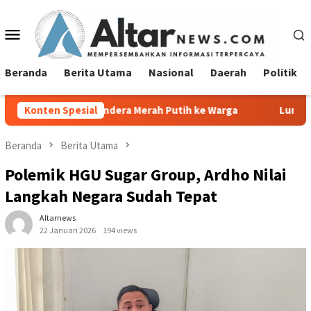
Loncat
ke
Menu
konten
Mobile
Beranda
Berita Utama
Nasional
Daerah
Politik
dera Merah Putih ke Warga
Konten Spesial
Lurah Tanjung Agung Raya Sa
Beranda
Berita Utama
Polemik HGU Sugar Group, Ardho Nilai
Langkah Negara Sudah Tepat
Altarnews
22 Januari 2026
194 views