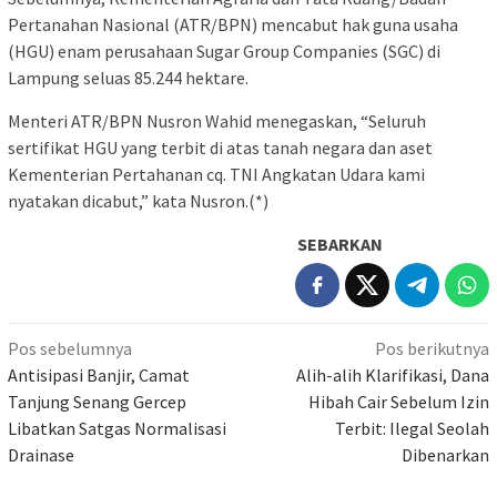
Pertanahan Nasional (ATR/BPN) mencabut hak guna usaha
(HGU) enam perusahaan Sugar Group Companies (SGC) di
Lampung seluas 85.244 hektare.
Menteri ATR/BPN Nusron Wahid menegaskan, “Seluruh
sertifikat HGU yang terbit di atas tanah negara dan aset
Kementerian Pertahanan cq. TNI Angkatan Udara kami
nyatakan dicabut,” kata Nusron.(*)
SEBARKAN
Navigasi
Pos sebelumnya
Pos berikutnya
pos
Antisipasi Banjir, Camat
Alih-alih Klarifikasi, Dana
Tanjung Senang Gercep
Hibah Cair Sebelum Izin
Libatkan Satgas Normalisasi
Terbit: Ilegal Seolah
Drainase
Dibenarkan