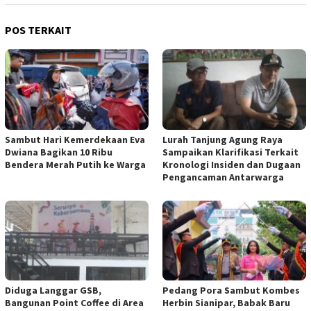
POS TERKAIT
Sambut Hari Kemerdekaan Eva
Lurah Tanjung Agung Raya
Dwiana Bagikan 10 Ribu
Sampaikan Klarifikasi Terkait
Bendera Merah Putih ke Warga
Kronologi Insiden dan Dugaan
Pengancaman Antarwarga
Diduga Langgar GSB,
Pedang Pora Sambut Kombes
Bangunan Point Coffee di Area
Herbin Sianipar, Babak Baru