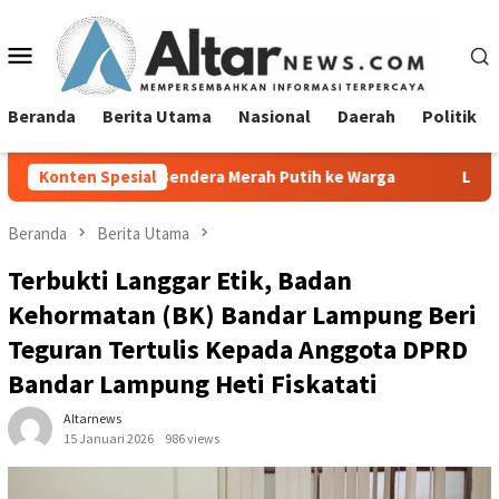
Loncat
ke
Menu
konten
Mobile
Beranda
Berita Utama
Nasional
Daerah
Politik
Bendera Merah Putih ke Warga
Konten Spesial
Lurah Tanjung Agung Raya
Beranda
Berita Utama
Terbukti Langgar Etik, Badan
Kehormatan (BK) Bandar Lampung Beri
Teguran Tertulis Kepada Anggota DPRD
Bandar Lampung Heti Fiskatati
Altarnews
15 Januari 2026
986 views