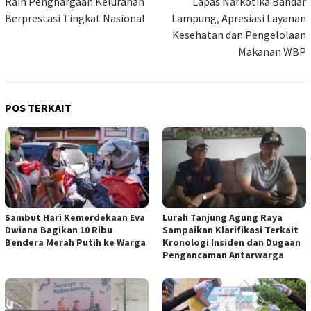
Raih Penghargaan Kelurahan
Lapas Narkotika Bandar
Berprestasi Tingkat Nasional
Lampung, Apresiasi Layanan
Kesehatan dan Pengelolaan
Makanan WBP
POS TERKAIT
Sambut Hari Kemerdekaan Eva
Lurah Tanjung Agung Raya
Dwiana Bagikan 10 Ribu
Sampaikan Klarifikasi Terkait
Bendera Merah Putih ke Warga
Kronologi Insiden dan Dugaan
Pengancaman Antarwarga