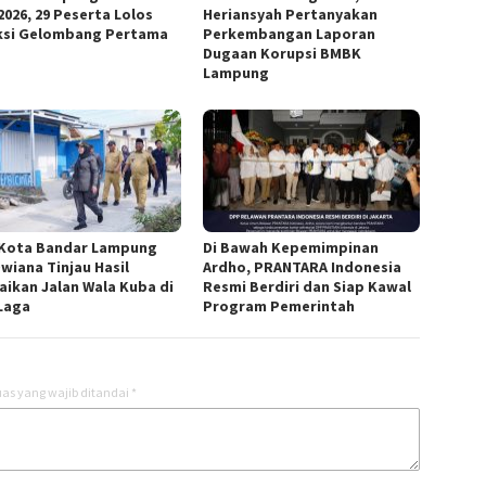
2026, 29 Peserta Lolos
Heriansyah Pertanyakan
ksi Gelombang Pertama
Perkembangan Laporan
Dugaan Korupsi BMBK
Lampung
 Kota Bandar Lampung
Di Bawah Kepemimpinan
Dwiana Tinjau Hasil
Ardho, PRANTARA Indonesia
aikan Jalan Wala Kuba di
Resmi Berdiri dan Siap Kawal
Laga
Program Pemerintah
as yang wajib ditandai
*