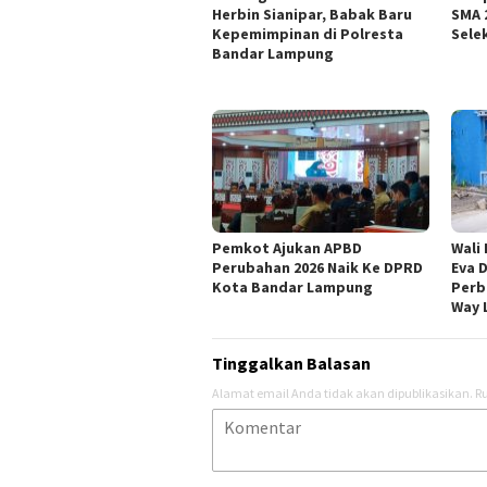
Herbin Sianipar, Babak Baru
SMA 
Kepemimpinan di Polresta
Sele
Bandar Lampung
Pemkot Ajukan APBD
Wali
Perubahan 2026 Naik Ke DPRD
Eva 
Kota Bandar Lampung
Perb
Way 
Tinggalkan Balasan
Alamat email Anda tidak akan dipublikasikan.
Ru