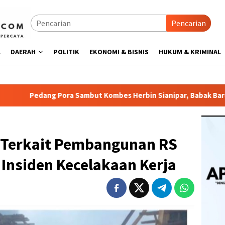
Pencarian
L
DAERAH
POLITIK
EKONOMI & BISNIS
HUKUM & KRIMINAL
but Kombes Herbin Sianipar, Babak Baru Kepemimpinan di Polr
: Terkait Pembangunan RS
 Insiden Kecelakaan Kerja