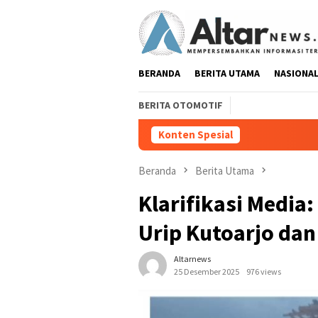
Loncat
ke
konten
BERANDA
BERITA UTAMA
NASIONA
BERITA OTOMOTIF
Konten Spesial
Pedang Pora Sam
Beranda
Berita Utama
Klarifikasi Media
Urip Kutoarjo dan
Altarnews
25 Desember 2025
976 views