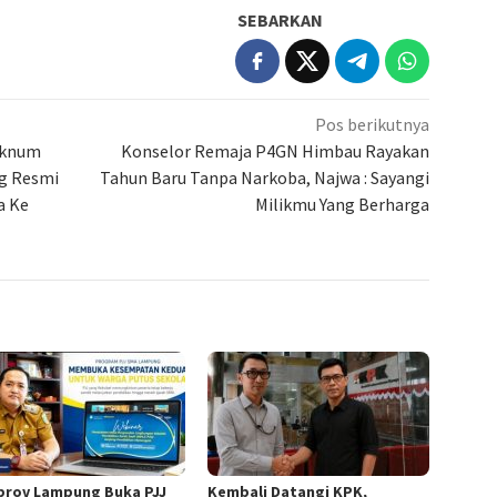
SEBARKAN
Pos berikutnya
Oknum
Konselor Remaja P4GN Himbau Rayakan
g Resmi
Tahun Baru Tanpa Narkoba, Najwa : Sayangi
a Ke
Milikmu Yang Berharga
rov Lampung Buka PJJ
Kembali Datangi KPK,