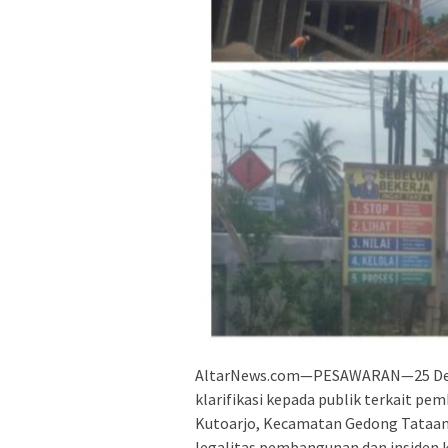
AltarNews.com—PESAWARAN—25 Dese
klarifikasi kepada publik terkait pe
Kutoarjo, Kecamatan Gedong Tataa
legalitas pembangunan dan insiden ke