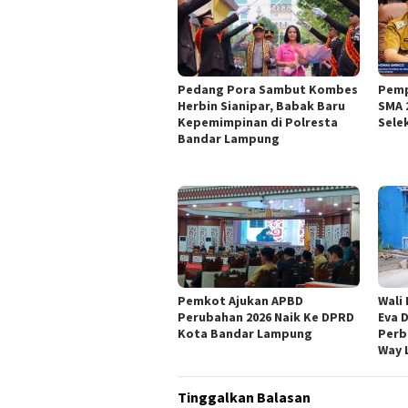
Pedang Pora Sambut Kombes
Pemp
Herbin Sianipar, Babak Baru
SMA 
Kepemimpinan di Polresta
Sele
Bandar Lampung
Pemkot Ajukan APBD
Wali
Perubahan 2026 Naik Ke DPRD
Eva 
Kota Bandar Lampung
Perb
Way 
Tinggalkan Balasan