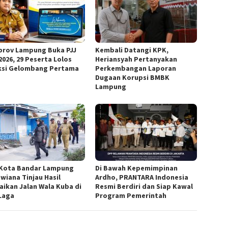
rov Lampung Buka PJJ
Kembali Datangi KPK,
2026, 29 Peserta Lolos
Heriansyah Pertanyakan
ksi Gelombang Pertama
Perkembangan Laporan
Dugaan Korupsi BMBK
Lampung
 Kota Bandar Lampung
Di Bawah Kepemimpinan
Dwiana Tinjau Hasil
Ardho, PRANTARA Indonesia
aikan Jalan Wala Kuba di
Resmi Berdiri dan Siap Kawal
Laga
Program Pemerintah