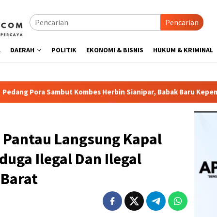
Pencarian
L
DAERAH
POLITIK
EKONOMI & BISNIS
HUKUM & KRIMINAL
t Kombes Herbin Sianipar, Babak Baru Kepemimpinan di Polrest
 Pantau Langsung Kapal
uga Ilegal Dan Ilegal
 Barat