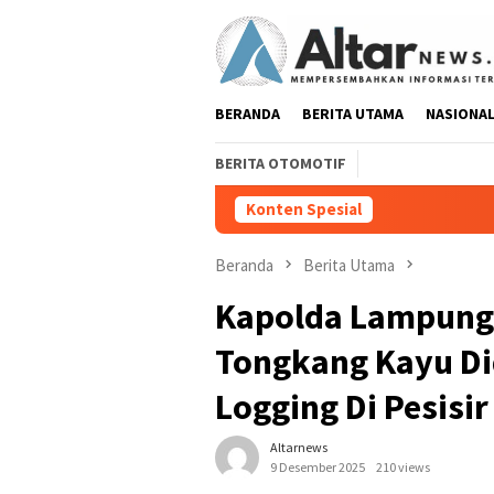
Loncat
ke
konten
BERANDA
BERITA UTAMA
NASIONA
BERITA OTOMOTIF
Konten Spesial
Pedang Pora Sambu
Beranda
Berita Utama
Kapolda Lampung
Tongkang Kayu Did
Logging Di Pesisir
Altarnews
9 Desember 2025
210 views