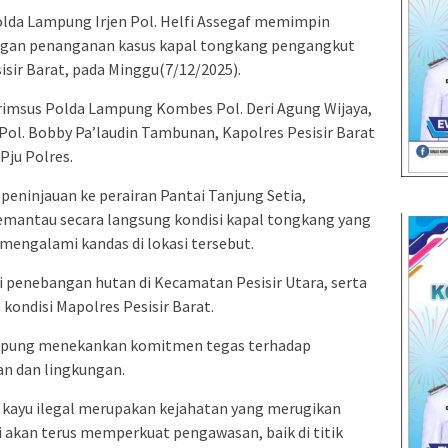
lda Lampung Irjen Pol. Helfi Assegaf memimpin
ngan penanganan kasus kapal tongkang pengangkut
sisir Barat, pada Minggu(7/12/2025).
krimsus Polda Lampung Kombes Pol. Deri Agung Wijaya,
ol. Bobby Pa’laudin Tambunan, Kapolres Pesisir Barat
Pju Polres.
peninjauan ke perairan Pantai Tanjung Setia,
emantau secara langsung kondisi kapal tongkang yang
mengalami kandas di lokasi tersebut.
i penebangan hutan di Kecamatan Pesisir Utara, serta
ondisi Mapolres Pesisir Barat.
mpung menekankan komitmen tegas terhadap
n dan lingkungan.
kayu ilegal merupakan kejahatan yang merugikan
 akan terus memperkuat pengawasan, baik di titik