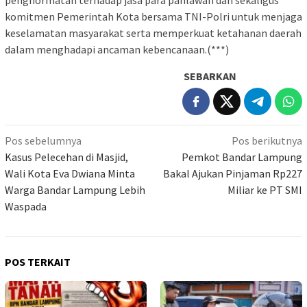
penghormatan terhadap jasa para pahlawan dan sekaligus
komitmen Pemerintah Kota bersama TNI-Polri untuk menjaga
keselamatan masyarakat serta memperkuat ketahanan daerah
dalam menghadapi ancaman kebencanaan.(***)
SEBARKAN
Navigasi
Pos sebelumnya
Pos berikutnya
pos
Kasus Pelecehan di Masjid,
Pemkot Bandar Lampung
Wali Kota Eva Dwiana Minta
Bakal Ajukan Pinjaman Rp227
Warga Bandar Lampung Lebih
Miliar ke PT SMI
Waspada
POS TERKAIT