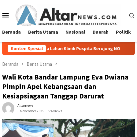
Loncat
ke
Menu
konten
Mobile
Beranda
Berita Utama
Nasional
Daerah
Politik
Lahan Klinik Puspita Berujung NO
Konten Spesial
Sambut Hari Kemerdeka
Beranda
Berita Utama
Wali Kota Bandar Lampung Eva Dwiana
Pimpin Apel Kebangsaan dan
Kesiapsiagaan Tanggap Darurat
Altarnews
5 November 2025
724 views