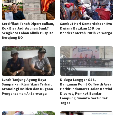
Sertifikat Tanah Dipersoalkan,
Sambut Hari Kemerdekaan Eva
Kok Bisa Jadi Agunan Bank?
Dwiana Bagikan 10 Ribu
Sengketa Lahan Klinik Puspita
Bendera Merah Putih ke Warga
Berujung NO
Lurah Tanjung Agung Raya
Diduga Langgar GSB,
Sampaikan Klarifikasi Terkait
Bangunan Point Coffee di Area
Kronologi Insiden dan Dugaan
Parkir Indomaret Jalan Kartini
Pengancaman Antarwarga
Disorot, Pemkot Bandar
Lampung Diminta Bertindak
Tegas