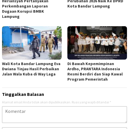
Heriansyah Pertanyakan
Perubahan 2026 Naik Ke DPRD
Perkembangan Laporan
Kota Bandar Lampung
Dugaan Korupsi BMBK
Lampung
Wali Kota Bandar Lampung Eva
Di Bawah Kepemimpinan
Dwiana Tinjau Hasil Perbaikan
Ardho, PRANTARA Indonesia
Jalan Wala Kuba di Way Laga
Resmi Berdiri dan Siap Kawal
Program Pemerintah
Tinggalkan Balasan
Alamat email Anda tidak akan dipublikasikan.
Ruas yang wajib ditandai
*