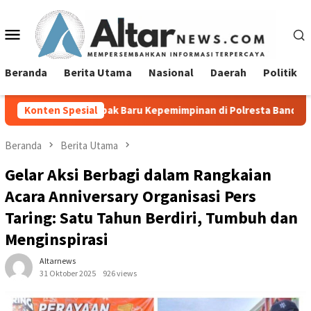
Loncat
ke
Menu
konten
Mobile
Beranda
Berita Utama
Nasional
Daerah
Politik
ak Baru Kepemimpinan di Polresta Bandar Lampung
Konten Spesial
Pempr
Beranda
Berita Utama
Gelar Aksi Berbagi dalam Rangkaian
Acara Anniversary Organisasi Pers
Taring: Satu Tahun Berdiri, Tumbuh dan
Menginspirasi
Altarnews
31 Oktober 2025
926 views