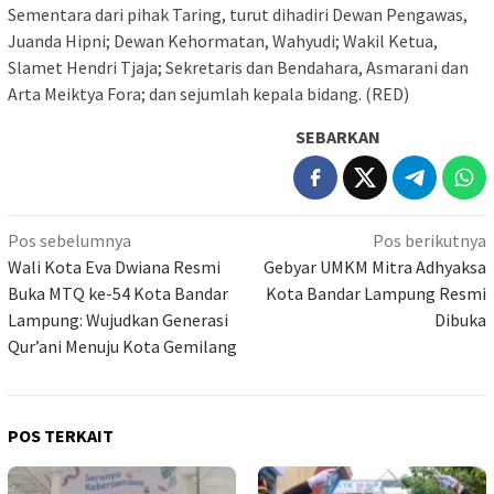
Sementara dari pihak Taring, turut dihadiri Dewan Pengawas,
Juanda Hipni; Dewan Kehormatan, Wahyudi; Wakil Ketua,
Slamet Hendri Tjaja; Sekretaris dan Bendahara, Asmarani dan
Arta Meiktya Fora; dan sejumlah kepala bidang. (RED)
SEBARKAN
Navigasi
Pos sebelumnya
Pos berikutnya
pos
Wali Kota Eva Dwiana Resmi
Gebyar UMKM Mitra Adhyaksa
Buka MTQ ke-54 Kota Bandar
Kota Bandar Lampung Resmi
Lampung: Wujudkan Generasi
Dibuka
Qur’ani Menuju Kota Gemilang
POS TERKAIT