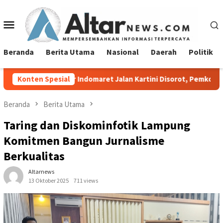
Loncat
ke
Menu
konten
Mobile
Beranda
Berita Utama
Nasional
Daerah
Politik
Indomaret Jalan Kartini Disorot, Pemkot Bandar Lampung Dimint
Konten Spesial
Beranda
Berita Utama
Taring dan Diskominfotik Lampung
Komitmen Bangun Jurnalisme
Berkualitas
Altarnews
13 Oktober 2025
711 views