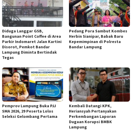
Diduga Langgar GSB,
Pedang Pora Sambut Kombes
Bangunan Point Coffee di Area
Herbin Sianipar, Babak Baru
Parkir Indomaret Jalan Kartini
Kepemimpinan di Polresta
Disorot, Pemkot Bandar
Bandar Lampung
Lampung Diminta Bertindak
Tegas
Pemprov Lampung Buka PJJ
Kembali Datangi KPK,
SMA 2026, 29 Peserta Lolos
Heriansyah Pertanyakan
Seleksi Gelombang Pertama
Perkembangan Laporan
Dugaan Korupsi BMBK
Lampung