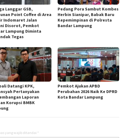
ga Langgar GSB,
Pedang Pora Sambut Kombes
unan Point Coffee di Area
Herbin Sianipar, Babak Baru
ir Indomaret Jalan
Kepemimpinan di Polresta
ini Disorot, Pemkot
Bandar Lampung
ar Lampung Diminta
indak Tegas
ali Datangi KPK,
Pemkot Ajukan APBD
ansyah Pertanyakan
Perubahan 2026 Naik Ke DPRD
embangan Laporan
Kota Bandar Lampung
an Korupsi BMBK
pung
as yang wajib ditandai
*