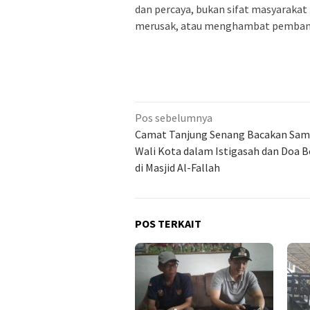
dan percaya, bukan sifat masyarak
merusak, atau menghambat pembang
Navigasi
Pos sebelumnya
pos
Camat Tanjung Senang Bacakan Sa
Wali Kota dalam Istigasah dan Doa 
di Masjid Al-Fallah
POS TERKAIT