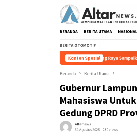
Loncat
ke
konten
BERANDA
BERITA UTAMA
NASIONA
BERITA OTOMOTIF
Lurah Tanjung Agung Raya Sampaikan Klarifikasi Terkait 
Konten Spesial
Beranda
Berita Utama
Gubernur Lampun
Mahasiswa Untuk 
Gedung DPRD Pro
Altarnews
31 Agustus 2025
230 views