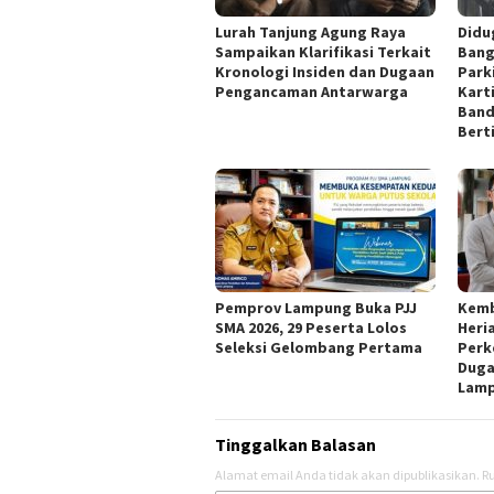
Lurah Tanjung Agung Raya
Didu
Sampaikan Klarifikasi Terkait
Bang
Kronologi Insiden dan Dugaan
Park
Pengancaman Antarwarga
Kart
Band
Bert
Pemprov Lampung Buka PJJ
Kemb
SMA 2026, 29 Peserta Lolos
Heri
Seleksi Gelombang Pertama
Perk
Duga
Lam
Tinggalkan Balasan
Alamat email Anda tidak akan dipublikasikan.
Ru