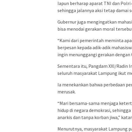
Iapun berharap aparat TNI dan Pol
sehingga jalannya aksi tetap damai
Gubernur juga mengingatkan mahasi
bisa menodai gerakan moral tersebu
“Kami dari pemerintah meminta apara
berpesan kepada adik-adik mahasisw
ingin menunggangi gerakan dengan t
Sementara itu, Pangdam XXI/Radin I
seluruh masyarakat Lampung ikut men
Ia menekankan bahwa perbedaan pend
merusak.
“Mari bersama-sama menjaga keterti
hidup di negara demokrasi, sehingga
anarkis dan tanpa korban jiwa,” kata
Menurutnya, masyarakat Lampung pad