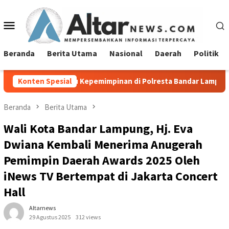
Loncat
ke
Menu
konten
Mobile
Beranda
Berita Utama
Nasional
Daerah
Politik
aru Kepemimpinan di Polresta Bandar Lampung
Konten Spesial
Pemprov 
Beranda
Berita Utama
Wali Kota Bandar Lampung, Hj. Eva
Dwiana Kembali Menerima Anugerah
Pemimpin Daerah Awards 2025 Oleh
iNews TV Bertempat di Jakarta Concert
Hall
Altarnews
29 Agustus 2025
312 views