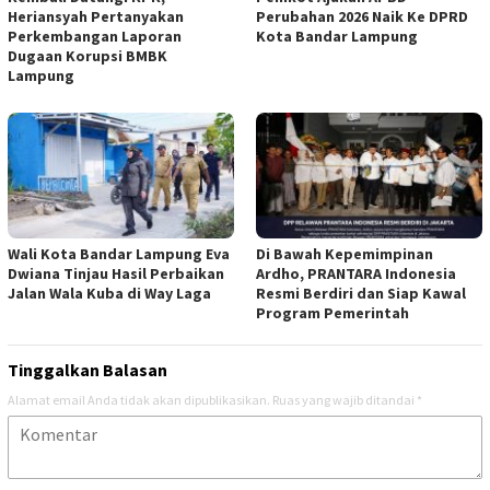
Heriansyah Pertanyakan
Perubahan 2026 Naik Ke DPRD
Perkembangan Laporan
Kota Bandar Lampung
Dugaan Korupsi BMBK
Lampung
Wali Kota Bandar Lampung Eva
Di Bawah Kepemimpinan
Dwiana Tinjau Hasil Perbaikan
Ardho, PRANTARA Indonesia
Jalan Wala Kuba di Way Laga
Resmi Berdiri dan Siap Kawal
Program Pemerintah
Tinggalkan Balasan
Alamat email Anda tidak akan dipublikasikan.
Ruas yang wajib ditandai
*