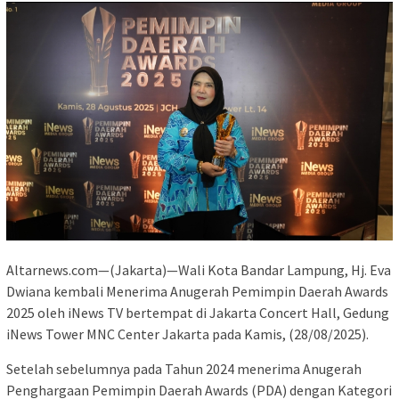
Altarnews.com—(Jakarta)—Wali Kota Bandar Lampung, Hj. Eva
Dwiana kembali Menerima Anugerah Pemimpin Daerah Awards
2025 oleh iNews TV bertempat di Jakarta Concert Hall, Gedung
iNews Tower MNC Center Jakarta pada Kamis, (28/08/2025).
Setelah sebelumnya pada Tahun 2024 menerima Anugerah
Penghargaan Pemimpin Daerah Awards (PDA) dengan Kategori