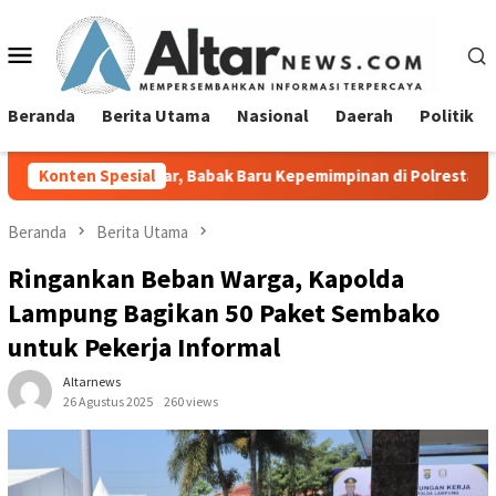
Loncat
ke
Menu
konten
Mobile
Beranda
Berita Utama
Nasional
Daerah
Politik
Sianipar, Babak Baru Kepemimpinan di Polresta Bandar Lampung
Konten Spesial
Beranda
Berita Utama
Ringankan Beban Warga, Kapolda
Lampung Bagikan 50 Paket Sembako
untuk Pekerja Informal
Altarnews
26 Agustus 2025
260 views