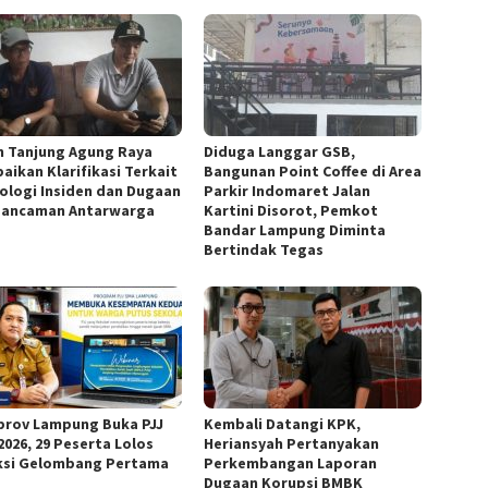
h Tanjung Agung Raya
Diduga Langgar GSB,
aikan Klarifikasi Terkait
Bangunan Point Coffee di Area
ologi Insiden dan Dugaan
Parkir Indomaret Jalan
ancaman Antarwarga
Kartini Disorot, Pemkot
Bandar Lampung Diminta
Bertindak Tegas
rov Lampung Buka PJJ
Kembali Datangi KPK,
2026, 29 Peserta Lolos
Heriansyah Pertanyakan
ksi Gelombang Pertama
Perkembangan Laporan
Dugaan Korupsi BMBK