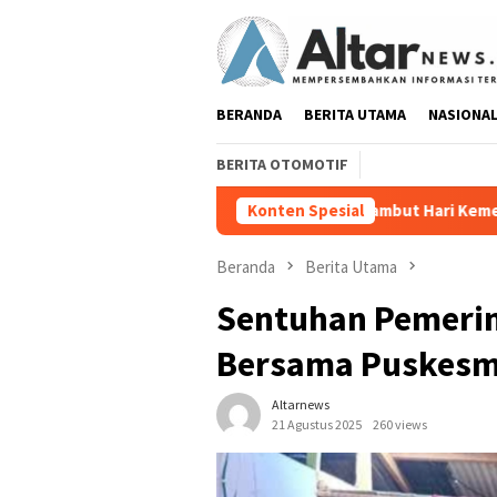
Loncat
ke
konten
BERANDA
BERITA UTAMA
NASIONA
BERITA OTOMOTIF
Sambut Hari Kemerdekaan Eva Dwiana Bag
Konten Spesial
Beranda
Berita Utama
‎Sentuhan Pemeri
Bersama Puskesma
Altarnews
21 Agustus 2025
260 views