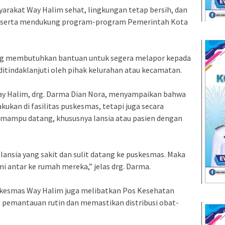
arakat Way Halim sehat, lingkungan tetap bersih, dan
g serta mendukung program-program Pemerintah Kota
ng membutuhkan bantuan untuk segera melapor kepada
ditindaklanjuti oleh pihak kelurahan atau kecamatan.
ay Halim, drg. Darma Dian Nora, menyampaikan bahwa
kukan di fasilitas puskesmas, tetapi juga secara
 mampu datang, khususnya lansia atau pasien dengan
a lansia yang sakit dan sulit datang ke puskesmas. Maka
i antar ke rumah mereka,” jelas drg. Darma.
skesmas Way Halim juga melibatkan Pos Kesehatan
 pemantauan rutin dan memastikan distribusi obat-