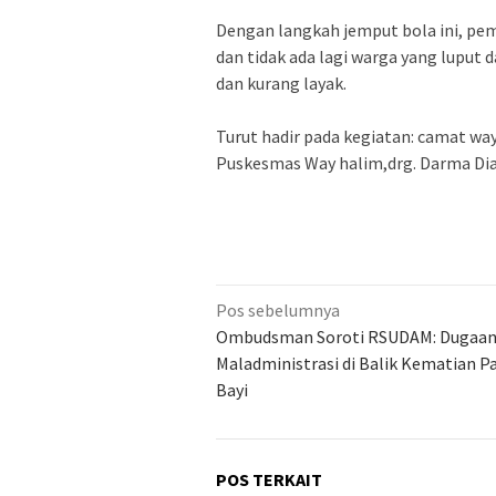
‎Dengan langkah jemput bola ini, p
dan tidak ada lagi warga yang luput 
dan kurang layak.
‎Turut hadir pada kegiatan: camat w
Puskesmas Way halim,drg. Darma Dia
Navigasi
Pos sebelumnya
pos
Ombudsman Soroti RSUDAM: Dugaa
Maladministrasi di Balik Kematian P
Bayi
POS TERKAIT