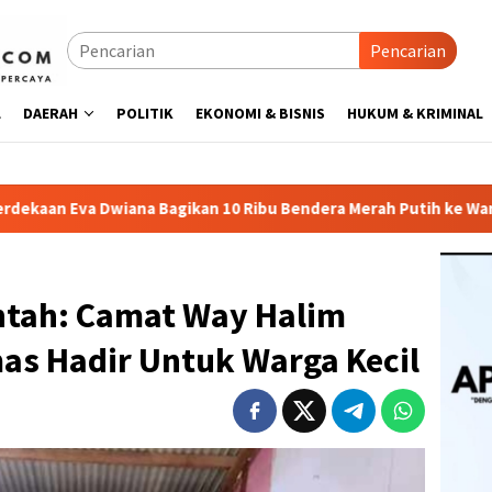
Pencarian
L
DAERAH
POLITIK
EKONOMI & BISNIS
HUKUM & KRIMINAL
ikan 10 Ribu Bendera Merah Putih ke Warga
Lurah Tanju
ntah: Camat Way Halim
s Hadir Untuk Warga Kecil