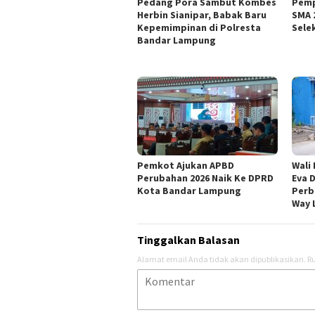
Pedang Pora Sambut Kombes
Pemp
Herbin Sianipar, Babak Baru
SMA 
Kepemimpinan di Polresta
Sele
Bandar Lampung
Pemkot Ajukan APBD
Wali
Perubahan 2026 Naik Ke DPRD
Eva 
Kota Bandar Lampung
Perb
Way 
Tinggalkan Balasan
Alamat email Anda tidak akan dipublikasikan.
Ru