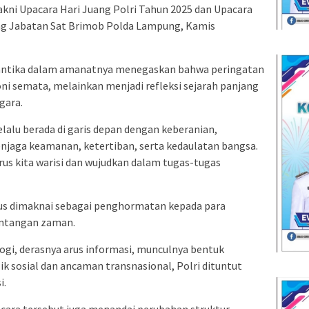
kni Upacara Hari Juang Polri Tahun 2025 dan Upacara
ing Jabatan Sat Brimob Polda Lampung, Kamis
antika dalam amanatnya menegaskan bahwa peringatan
ni semata, melainkan menjadi refleksi sejarah panjang
gara.
elalu berada di garis depan dengan keberanian,
njaga keamanan, ketertiban, serta kedaulatan bangsa.
rus kita warisi dan wujudkan dalam tugas-tugas
rus dimaknai sebagai penghormatan kepada para
antangan zaman.
ogi, derasnya arus informasi, munculnya bentuk
ik sosial dan ancaman transnasional, Polri dituntut
i.
acara tersebut juga menandai perubahan struktur