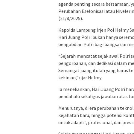
agenda penting secara bersamaan, ya
Perubahan Eselonisasi atau Niveler
(21/8/2025).
Kapolda Lampung Irjen Pol Helmy S
Hari Juang Polri bukan hanya seremo
pengabdian Polri bagi bangsa dan ne
“Sejarah mencatat sejak awal Polri s
pengorbanan, dan dedikasi dalam me
Semangat juang itulah yang harus te
kekinian,” ujar Helmy.
Ia menekankan, Hari Juang Polri ha
pendahulu sekaligus jawaban atas t
Menurutnya, di era perubahan teknol
kejahatan baru, hingga potensi konfl
untuk adaptif, profesional, dan presis
Selain memperingati Hari Juang, up