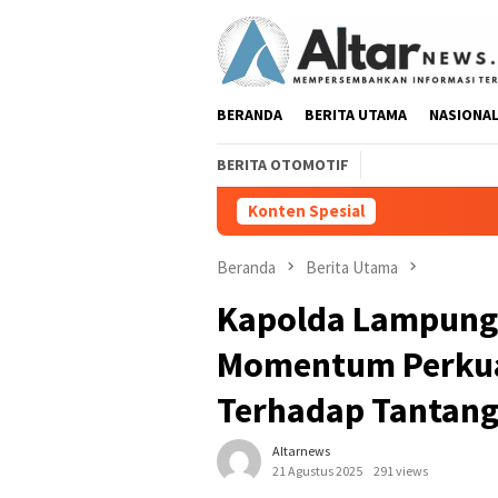
Loncat
ke
konten
BERANDA
BERITA UTAMA
NASIONA
BERITA OTOMOTIF
Konten Spesial
Pedang Pora Sambut K
Beranda
Berita Utama
Kapolda Lampung:
Momentum Perkuat
Terhadap Tantan
Altarnews
21 Agustus 2025
291 views