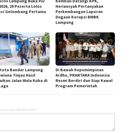
rov Lampung Buka PJJ
Kembali Datangi KPK,
2026, 29 Peserta Lolos
Heriansyah Pertanyakan
ksi Gelombang Pertama
Perkembangan Laporan
Dugaan Korupsi BMBK
Lampung
 Kota Bandar Lampung
Di Bawah Kepemimpinan
Dwiana Tinjau Hasil
Ardho, PRANTARA Indonesia
aikan Jalan Wala Kuba di
Resmi Berdiri dan Siap Kawal
Laga
Program Pemerintah
as yang wajib ditandai
*