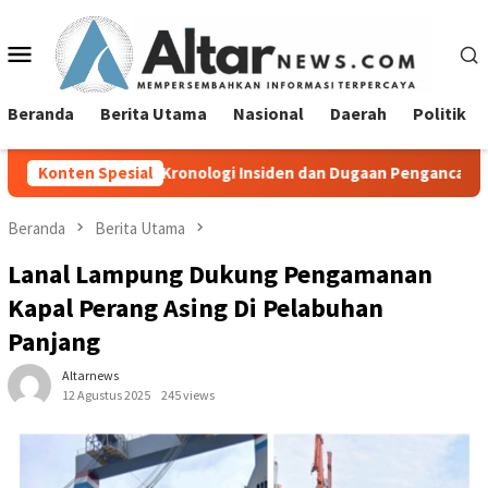
Loncat
ke
Menu
konten
Mobile
Beranda
Berita Utama
Nasional
Daerah
Politik
 Kronologi Insiden dan Dugaan Pengancaman Antarwarga
Konten Spesial
Beranda
Berita Utama
Lanal Lampung Dukung Pengamanan
Kapal Perang Asing Di Pelabuhan
Panjang
Altarnews
12 Agustus 2025
245 views