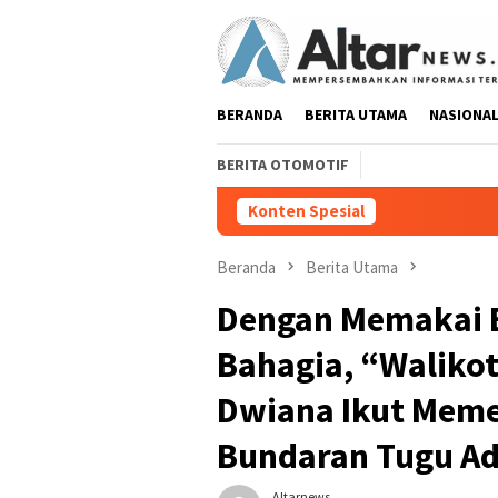
Loncat
ke
konten
BERANDA
BERITA UTAMA
NASIONA
BERITA OTOMOTIF
Konten Spesial
Pedang Pora Sambut 
Beranda
Berita Utama
Dengan Memakai 
Bahagia, “Waliko
Dwiana Ikut Memer
Bundaran Tugu Ad
Altarnews