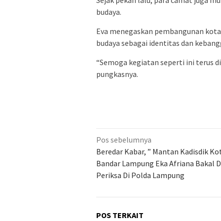
Sejak pekan lalu, para camat juga 
budaya.
Eva menegaskan pembangunan kota tid
budaya sebagai identitas dan keban
“Semoga kegiatan seperti ini terus di
pungkasnya.
Navigasi
Pos sebelumnya
pos
Beredar Kabar, ” Mantan Kadisdik Ko
Bandar Lampung Eka Afriana Bakal D
Periksa Di Polda Lampung
POS TERKAIT