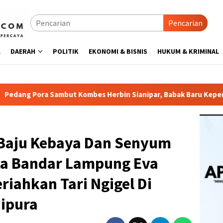
Pencarian
L
DAERAH
POLITIK
EKONOMI & BISNIS
HUKUM & KRIMINAL
Kombes Herbin Sianipar, Babak Baru Kepemimpinan di Polresta 
Baju Kebaya Dan Senyum
ta Bandar Lampung Eva
iahkan Tari Ngigel Di
ipura