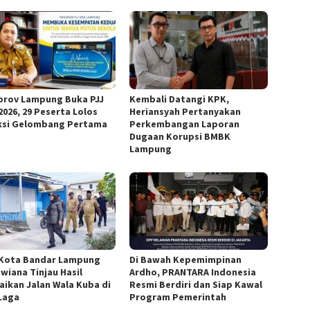
rov Lampung Buka PJJ
Kembali Datangi KPK,
2026, 29 Peserta Lolos
Heriansyah Pertanyakan
ksi Gelombang Pertama
Perkembangan Laporan
Dugaan Korupsi BMBK
Lampung
 Kota Bandar Lampung
Di Bawah Kepemimpinan
Dwiana Tinjau Hasil
Ardho, PRANTARA Indonesia
aikan Jalan Wala Kuba di
Resmi Berdiri dan Siap Kawal
Laga
Program Pemerintah