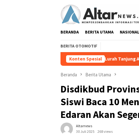
Loncat
ke
konten
BERANDA
BERITA UTAMA
NASIONA
BERITA OTOMOTIF
Lurah Tanjung Agung Raya Sampaikan Kla
Konten Spesial
Beranda
Berita Utama
Disdikbud Provin
Siswi Baca 10 Men
Edaran Akan Seger
Altarnews
30 Juli 2025
268 views