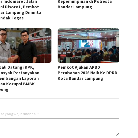
ir Indomaret Jalan
Kepemimpinan di Polresta
ini Disorot, Pemkot
Bandar Lampung
ar Lampung Diminta
indak Tegas
ali Datangi KPK,
Pemkot Ajukan APBD
ansyah Pertanyakan
Perubahan 2026 Naik Ke DPRD
embangan Laporan
Kota Bandar Lampung
an Korupsi BMBK
pung
as yang wajib ditandai
*