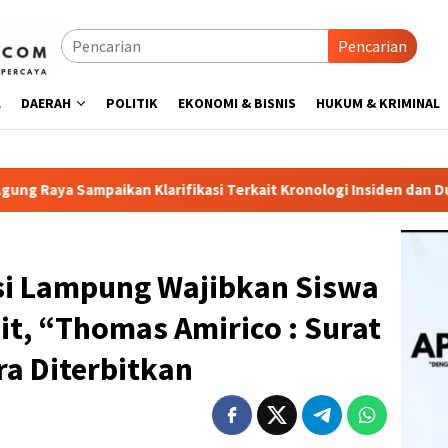
Pencarian
L
DAERAH
POLITIK
EKONOMI & BISNIS
HUKUM & KRIMINAL
rifikasi Terkait Kronologi Insiden dan Dugaan Pengancaman An
si Lampung Wajibkan Siswa
it, “Thomas Amirico : Surat
a Diterbitkan