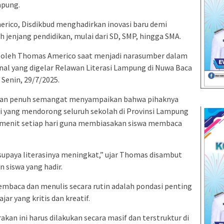
mpung.
ico, Disdikbud menghadirkan inovasi baru demi
h jenjang pendidikan, mulai dari SD, SMP, hingga SMA.
g oleh Thomas Americo saat menjadi narasumber dalam
onal yang digelar Relawan Literasi Lampung di Nuwa Baca
Senin, 29/7/2025.
gan penuh semangat menyampaikan bahwa pihaknya
i yang mendorong seluruh sekolah di Provinsi Lampung
 menit setiap hari guna membiasakan siswa membaca
 supaya literasinya meningkat,” ujar Thomas disambut
an siswa yang hadir.
mbaca dan menulis secara rutin adalah pondasi penting
 yang kritis dan kreatif.
kan ini harus dilakukan secara masif dan terstruktur di