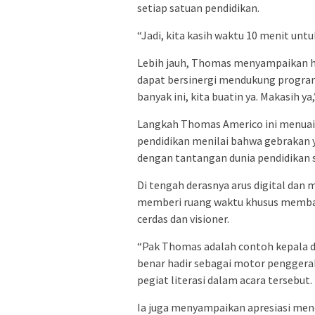
setiap satuan pendidikan.
“Jadi, kita kasih waktu 10 menit un
Lebih jauh, Thomas menyampaikan ha
dapat bersinergi mendukung program 
banyak ini, kita buatin ya. Makasih 
Langkah Thomas Americo ini menuai b
pendidikan menilai bahwa gebrakan y
dengan tantangan dunia pendidikan sa
Di tengah derasnya arus digital dan
memberi ruang waktu khusus membaca 
cerdas dan visioner.
“Pak Thomas adalah contoh kepala din
benar hadir sebagai motor penggerak
pegiat literasi dalam acara tersebut.
Ia juga menyampaikan apresiasi men