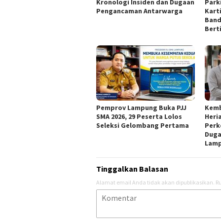
Kronologi Insiden dan Dugaan
Park
Pengancaman Antarwarga
Kart
Band
Bert
Pemprov Lampung Buka PJJ
Kemb
SMA 2026, 29 Peserta Lolos
Heri
Seleksi Gelombang Pertama
Perk
Duga
Lam
Tinggalkan Balasan
Alamat email Anda tidak akan dipublikasikan.
Ru