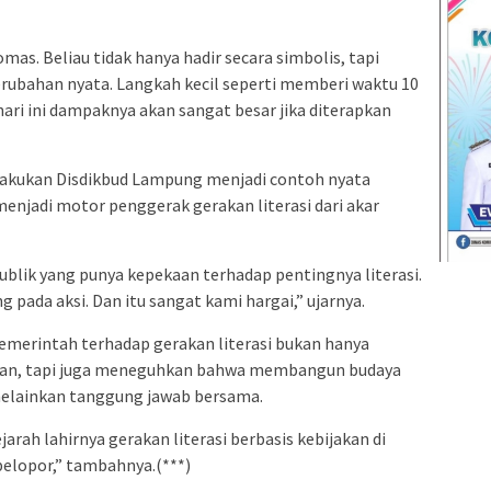
as. Beliau tidak hanya hadir secara simbolis, tapi
bahan nyata. Langkah kecil seperti memberi waktu 10
ri ini dampaknya akan sangat besar jika diterapkan
akukan Disdikbud Lampung menjadi contoh nyata
njadi motor penggerak gerakan literasi dari akar
blik yang punya kepekaan terhadap pentingnya literasi.
ng pada aksi. Dan itu sangat kami hargai,” ujarnya.
pemerintah terhadap gerakan literasi bukan hanya
awan, tapi juga meneguhkan bahwa membangun budaya
 melainkan tanggung jawab bersama.
arah lahirnya gerakan literasi berbasis kebijakan di
pelopor,” tambahnya.(***)