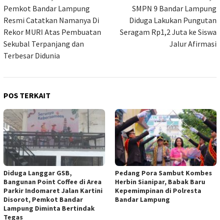
pos
Pemkot Bandar Lampung
SMPN 9 Bandar Lampung
Resmi Catatkan Namanya Di
Diduga Lakukan Pungutan
Rekor MURI Atas Pembuatan
Seragam Rp1,2 Juta ke Siswa
Sekubal Terpanjang dan
Jalur Afirmasi
Terbesar Didunia
POS TERKAIT
Diduga Langgar GSB,
Pedang Pora Sambut Kombes
Bangunan Point Coffee di Area
Herbin Sianipar, Babak Baru
Parkir Indomaret Jalan Kartini
Kepemimpinan di Polresta
Disorot, Pemkot Bandar
Bandar Lampung
Lampung Diminta Bertindak
Tegas