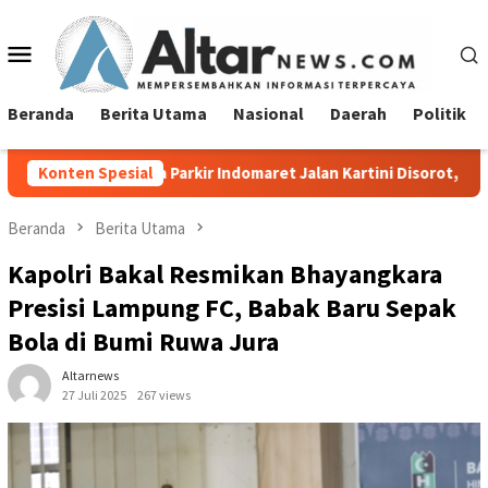
Loncat
ke
Menu
konten
Mobile
Beranda
Berita Utama
Nasional
Daerah
Politik
 Parkir Indomaret Jalan Kartini Disorot, Pemkot Bandar Lampun
Konten Spesial
Beranda
Berita Utama
Kapolri Bakal Resmikan Bhayangkara
Presisi Lampung FC, Babak Baru Sepak
Bola di Bumi Ruwa Jura
Altarnews
27 Juli 2025
267 views