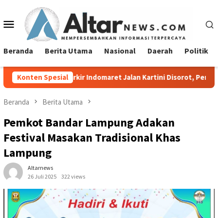
Loncat
ke
Menu
konten
Mobile
Beranda
Berita Utama
Nasional
Daerah
Politik
a Parkir Indomaret Jalan Kartini Disorot, Pemkot Bandar Lampun
Konten Spesial
Beranda
Berita Utama
Pemkot Bandar Lampung Adakan
Festival Masakan Tradisional Khas
Lampung
Altarnews
26 Juli 2025
322 views