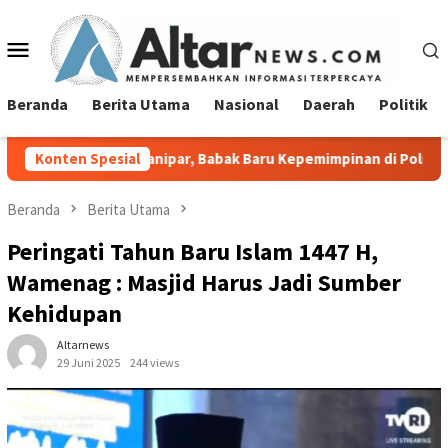
Loncat
ke
Menu
konten
Mobile
Beranda
Berita Utama
Nasional
Daerah
Politik
ianipar, Babak Baru Kepemimpinan di Polresta Bandar Lampung
Konten Spesial
Beranda
Berita Utama
Peringati Tahun Baru Islam 1447 H,
Wamenag : Masjid Harus Jadi Sumber
Kehidupan
Altarnews
29 Juni 2025
244 views