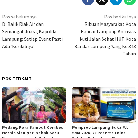
Navigasi
Pos sebelumnya
Pos berikutnya
pos
Di Balik Riak Air dan
Ribuan Masyarakat Kota
Semangat Juara, Kapolda
Bandar Lampung Antusias
Lampung: Setiap Event Pasti
Ikuti Jalan Sehat HUT Kota
Ada ‘Kerikilnya’
Bandar Lampung Yang Ke 343
Tahun
POS TERKAIT
Pedang Pora Sambut Kombes
Pemprov Lampung Buka PJJ
Herbin Sianipar, Babak Baru
SMA 2026, 29 Peserta Lolos