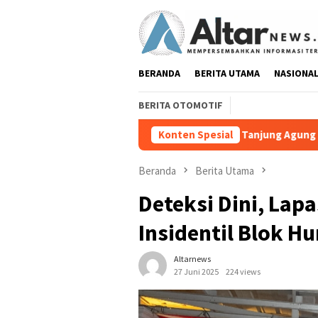
Loncat
ke
konten
BERANDA
BERITA UTAMA
NASIONA
BERITA OTOMOTIF
Lurah Tanjung Agung Raya Sampaikan Klarifi
Konten Spesial
Beranda
Berita Utama
Deteksi Dini, Lap
Insidentil Blok H
Altarnews
27 Juni 2025
224 views