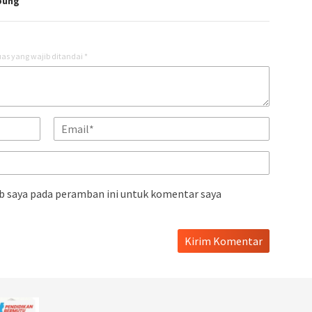
pung
as yang wajib ditandai
*
b saya pada peramban ini untuk komentar saya