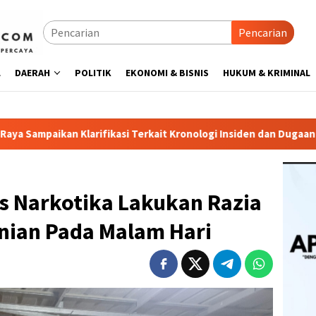
Pencarian
L
DAERAH
POLITIK
EKONOMI & BISNIS
HUKUM & KRIMINAL
kasi Terkait Kronologi Insiden dan Dugaan Pengancaman Antarw
as Narkotika Lakukan Razia
unian Pada Malam Hari