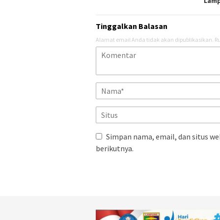
Lam
Tinggalkan Balasan
Alamat email Anda tidak akan dipublikasikan.
Ru
Simpan nama, email, dan situs we
berikutnya.