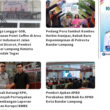
ga Langgar GSB,
Pedang Pora Sambut Kombes
unan Point Coffee di Area
Herbin Sianipar, Babak Baru
ir Indomaret Jalan
Kepemimpinan di Polresta
ini Disorot, Pemkot
Bandar Lampung
ar Lampung Diminta
indak Tegas
ali Datangi KPK,
Pemkot Ajukan APBD
ansyah Pertanyakan
Perubahan 2026 Naik Ke DPRD
embangan Laporan
Kota Bandar Lampung
an Korupsi BMBK