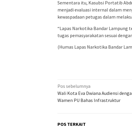
Sementara itu, Kasubsi Portatib A
menjadi evaluasi internal dalam men
kewaspadaan petugas dalam melaksa
“Lapas Narkotika Bandar Lampung t
tugas pemasyarakatan sesuai denga
(Humas Lapas Narkotika Bandar La
Navigasi
Pos sebelumnya
pos
Wali Kota Eva Dwiana Audiensi deng
Wamen PU Bahas Infrastruktur
POS TERKAIT