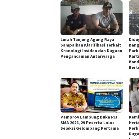
Lurah Tanjung Agung Raya
Didu
Sampaikan Klarifikasi Terkait
Bang
Kronologi Insiden dan Dugaan
Park
Pengancaman Antarwarga
Kart
Band
Bert
Pemprov Lampung Buka PJJ
Kemb
SMA 2026, 29 Peserta Lolos
Heri
Seleksi Gelombang Pertama
Perk
Duga