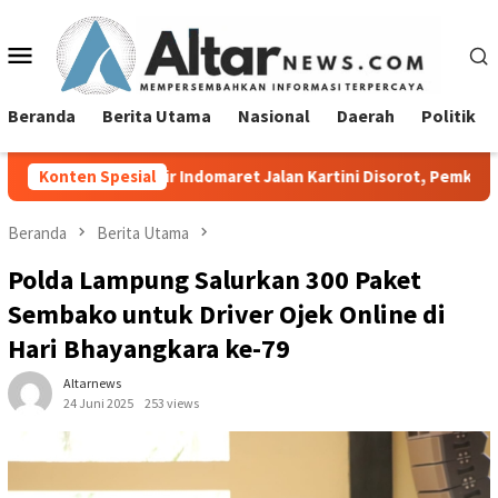
Loncat
ke
Menu
konten
Mobile
Beranda
Berita Utama
Nasional
Daerah
Politik
ir Indomaret Jalan Kartini Disorot, Pemkot Bandar Lampung Dimi
Konten Spesial
Beranda
Berita Utama
Polda Lampung Salurkan 300 Paket
Sembako untuk Driver Ojek Online di
Hari Bhayangkara ke-79
Altarnews
24 Juni 2025
253 views