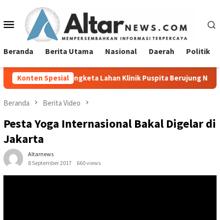
Loncat
ke
Menu
konten
Mobile
Beranda
Berita Utama
Nasional
Daerah
Politik
Sengketa Lahan Klinik Puspita Berujung NO
Konten Spesial
Sambut Hari 
Beranda
Berita Video
Pesta Yoga Internasional Bakal Digelar di
Jakarta
Altarnews
8 September 2017
660 views