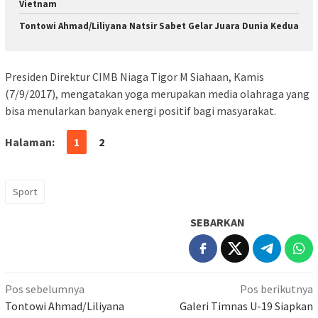
Vietnam
Tontowi Ahmad/Liliyana Natsir Sabet Gelar Juara Dunia Kedua
Presiden Direktur CIMB Niaga Tigor M Siahaan, Kamis
(7/9/2017), mengatakan yoga merupakan media olahraga yang
bisa menularkan banyak energi positif bagi masyarakat.
Halaman:
1
2
Sport
SEBARKAN
Navigasi
Pos sebelumnya
Pos berikutnya
pos
Tontowi Ahmad/Liliyana
Galeri Timnas U-19 Siapkan