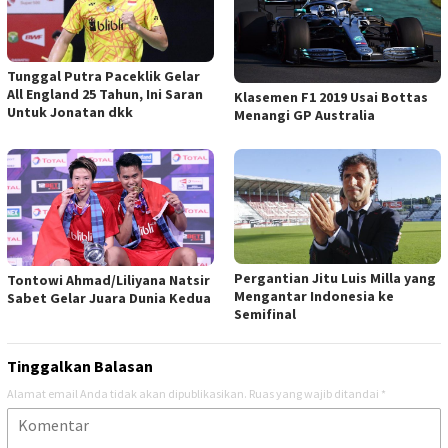
Tunggal Putra Paceklik Gelar
All England 25 Tahun, Ini Saran
Klasemen F1 2019 Usai Bottas
Untuk Jonatan dkk
Menangi GP Australia
Pergantian Jitu Luis Milla yang
Tontowi Ahmad/Liliyana Natsir
Mengantar Indonesia ke
Sabet Gelar Juara Dunia Kedua
Semifinal
Tinggalkan Balasan
Alamat email Anda tidak akan dipublikasikan.
Ruas yang wajib ditandai
*