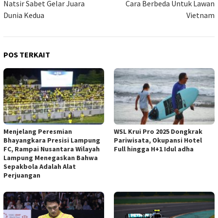
Natsir Sabet Gelar Juara
Cara Berbeda Untuk Lawan
Dunia Kedua
Vietnam
POS TERKAIT
Menjelang Peresmian
WSL Krui Pro 2025 Dongkrak
Bhayangkara Presisi Lampung
Pariwisata, Okupansi Hotel
FC, Rampai Nusantara Wilayah
Full hingga H+1 Idul adha
Lampung Menegaskan Bahwa
Sepakbola Adalah Alat
Perjuangan