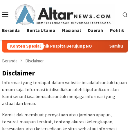
Loncat
ke
Menu
konten
Mobile
Beranda
Berita Utama
Nasional
Daerah
Politik
an Klinik Puspita Berujung NO
Konten Spesial
Sambut Hari Kemerdekaan 
Beranda
Disclaimer
Disclaimer
Informasi yang terdapat dalam website ini adalah untuk tujuan
umum saja. Informasi ini disediakan oleh Liputan6.com dan
kami senantiasa berusaha untuk menjaga informasi yang
aktual dan benar.
Kami tidak membuat pernyataan atau jaminan apapun,
tersurat maupun tersirat, tentang akurasi kelengkapan,
kesesuaian, atau ketersediaan ke situs web atau informasi,